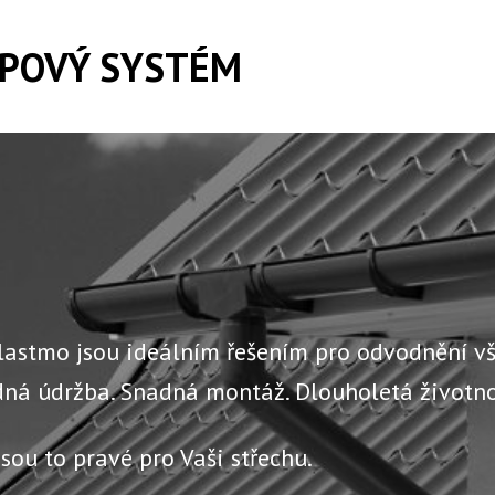
POVÝ SYSTÉM
lastmo jsou ideálním řešením pro odvodnění vš
ádná údržba. Snadná montáž. Dlouholetá životno
sou to pravé pro Vaši střechu.