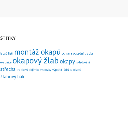
SYSTÉMU
ŠTÍTKY
montáž okapů
lapač listí
ochrana
odpadní trubka
okapový žlab
okapy
okapnice
skladování
střecha
trubková objímka
tvarovky
výpočet
údržba okapů
žlabový hák