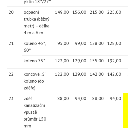
ý klín 18°/27°
20
odpadní
149,00
156,00
215,00
225,00
trubka (běžný
metr) – délka
4 m a 6 m
21
koleno 45°,
95,00
99,00
128,00
128,00
60°
koleno 75°
122,00
129,00
155,00
192,00
22
koncové „S“
122,00
129,00
142,00
142,00
koleno (do
zděře)
23
zděř
88,00
94,00
88,00
94,00
kanalizační
vpustě
průměr 150
mm