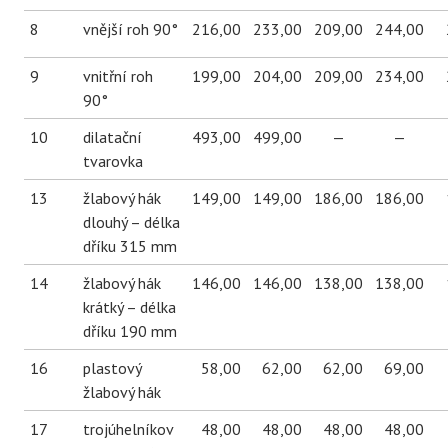
8
vnější roh 90°
216,00
233,00
209,00
244,00
9
vnitřní roh
199,00
204,00
209,00
234,00
90°
10
dilatační
493,00
499,00
—
—
tvarovka
13
žlabový hák
149,00
149,00
186,00
186,00
dlouhý – délka
dříku 315 mm
14
žlabový hák
146,00
146,00
138,00
138,00
krátký – délka
dříku 190 mm
16
plastový
58,00
62,00
62,00
69,00
žlabový hák
17
trojúhelníkov
48,00
48,00
48,00
48,00