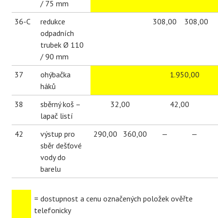
/ 75 mm
36-C
redukce
308,00
308,00
odpadních
trubek Ø 110
/ 90 mm
37
ohýbačka
1.950,00
háků
38
sběrný koš –
32,00
42,00
lapač listí
42
výstup pro
290,00
360,00
—
—
sběr dešťové
vody do
barelu
= dostupnost a cenu označených položek ověřte
telefonicky