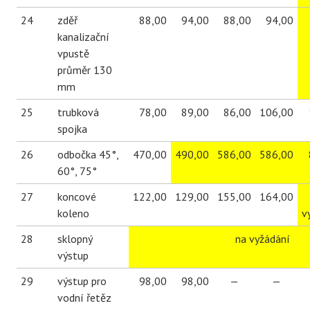
24
zděř
88,00
94,00
88,00
94,00
kanalizační
vpustě
průměr 130
mm
25
trubková
78,00
89,00
86,00
106,00
spojka
26
odbočka 45°,
470,00
490,00
586,00
586,00
60°, 75°
27
koncové
122,00
129,00
155,00
164,00
koleno
v
28
sklopný
na vyžádání
výstup
29
výstup pro
98,00
98,00
—
—
vodní řetěz