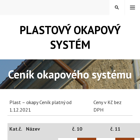
Skip
MENU
SEARCH
to
content
PLASTOVÝ OKAPOVÝ
SYSTÉM
Ceník okapového systému
Plast – okapy Ceník platný od
Ceny v Kč bez
1.12.2021
DPH
Kat.č.
Název
č. 10
č. 11