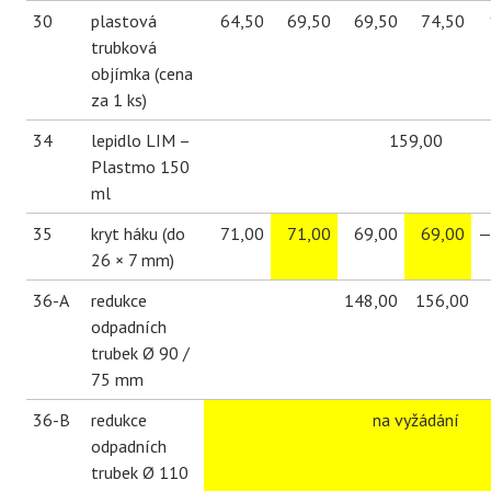
30
plastová
64,50
69,50
69,50
74,50
trubková
objímka (cena
za 1 ks)
34
lepidlo LIM –
159,00
Plastmo 150
ml
35
kryt háku (do
71,00
71,00
69,00
69,00
26 × 7 mm)
36-A
redukce
148,00
156,00
odpadních
trubek Ø 90 /
75 mm
36-B
redukce
na vyžádání
odpadních
trubek Ø 110