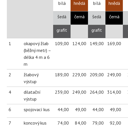
bílá
hnědá
bílá
hnědá
šedá
černá
šedá
černá
grafit
grafit
1
okapový žlab
109,00
124,00
149,00
169,00
(běžný metr) –
délka 4 m a 6
m
2
žlabový
189,00
229,00
209,00
249,00
výstup
4
dilatační
239,00
249,00
264,00
314,00
výstup
6
spojovací kus
44,00
49,00
44,00
49,00
7
koncový kus
74,00
84,00
79,00
92,00