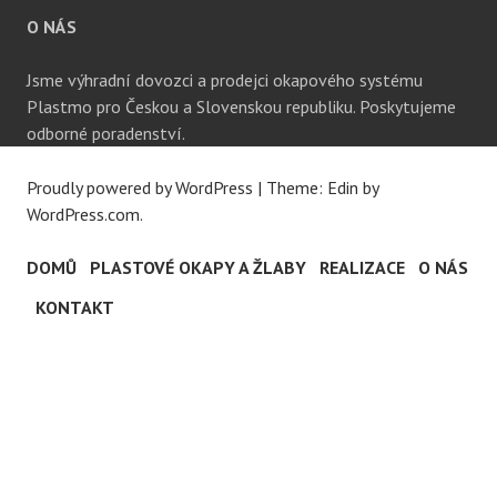
O NÁS
Jsme výhradní dovozci a prodejci okapového systému
Plastmo pro Českou a Slovenskou republiku. Poskytujeme
odborné poradenství.
Proudly powered by WordPress
|
Theme: Edin by
WordPress.com
.
DOMŮ
PLASTOVÉ OKAPY A ŽLABY
REALIZACE
O NÁS
KONTAKT